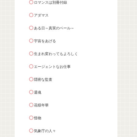
ロマンスは別冊付録
アダマス
ある日～真実のベール～
宇宙をあげる
生まれ変わってもよろしく
エージェントなお仕事
隠密な監査
還魂
花様年華
怪物
気象庁の人々