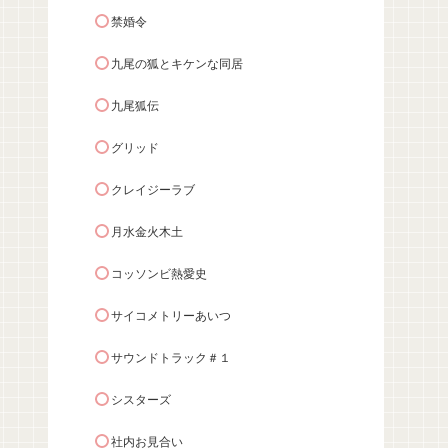
禁婚令
九尾の狐とキケンな同居
九尾狐伝
グリッド
クレイジーラブ
月水金火木土
コッソンビ熱愛史
サイコメトリーあいつ
サウンドトラック＃１
シスターズ
社内お見合い