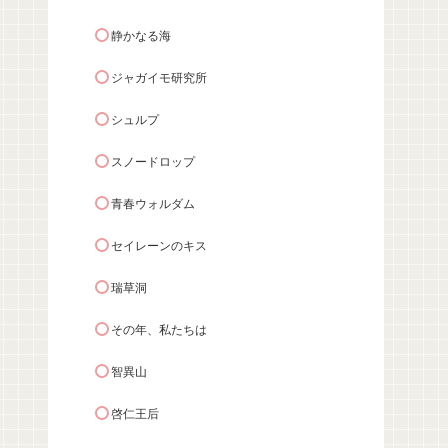
静かなる海
ジャガイモ研究所
シュルプ
スノードロップ
青春ウォルダム
セイレーンのキス
瑞草洞
その年、私たちは
智異山
啓仁王后