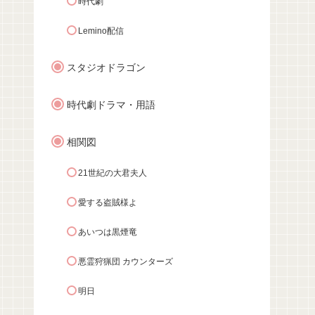
時代劇
Lemino配信
スタジオドラゴン
時代劇ドラマ・用語
相関図
21世紀の大君夫人
愛する盗賊様よ
あいつは黒煙竜
悪霊狩猟団 カウンターズ
明日