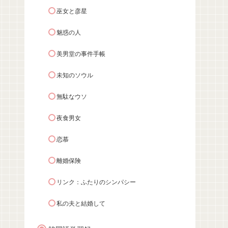
巫女と彦星
魅惑の人
美男堂の事件手帳
未知のソウル
無駄なウソ
夜食男女
恋慕
離婚保険
リンク：ふたりのシンパシー
私の夫と結婚して