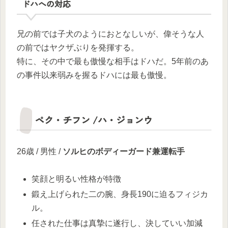
ドハへの対応
兄の前では子犬のようにおとなしいが、偉そうな人
の前ではヤクザぶりを発揮する。
特に、その中で最も傲慢な相手はドハだ。5年前のあ
の事件以来弱みを握るドハには最も傲慢。
ペク・チフン /ハ・ジョンウ
26歳 / 男性 /
ソルヒのボディーガード兼運転手
笑顔と明るい性格が特徴
鍛え上げられた二の腕、身長190に迫るフィジカ
ル。
任された仕事は真摯に遂行し、決していい加減