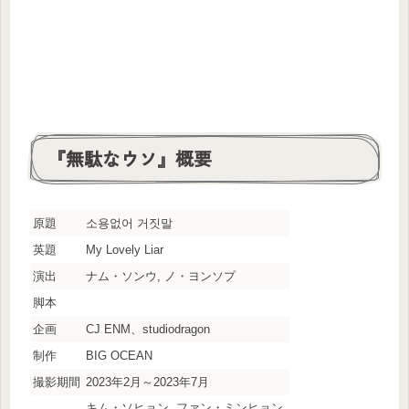
『無駄なウソ』概要
原題
소용없어 거짓말
英題
My Lovely Liar
演出
ナム・ソンウ, ノ・ヨンソプ
脚本
企画
CJ ENM、studiodragon
制作
BIG OCEAN
撮影期間
2023年2月～2023年7月
キム・ソヒョン, ファン・ミンヒョン,