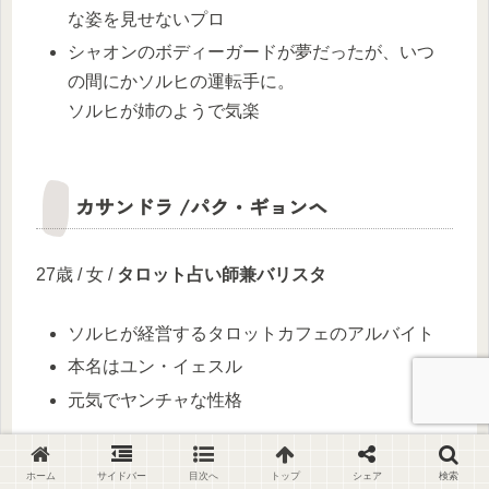
な姿を見せないプロ
シャオンのボディーガードが夢だったが、いつ
の間にかソルヒの運転手に。
ソルヒが姉のようで気楽
カサンドラ /パク・ギョンヘ
27歳 / 女 /
タロット占い師兼バリスタ
ソルヒが経営するタロットカフェのアルバイト
本名はユン・イェスル
元気でヤンチャな性格
ソルヒとの出会い
ホーム
サイドバー
目次へ
トップ
シェア
検索