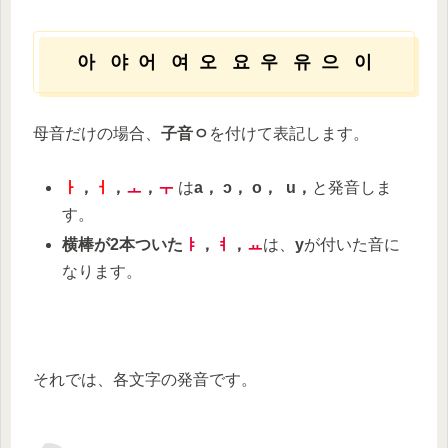
아
야
어
여
오
요
우
유
으
이
母音だけの場合、
子音
ㅇ
を付けて表記します。
ㅏ
，
ㅓ
，
ㅗ
，
ㅜ
は
a， ɔ， o， u，
と発音しま
す。
横棒が
2
本ついた
ㅑ
，
ㅕ
，
ㅛ
は、
y
が付いた音に
なります。
それでは、各文字の発音です。