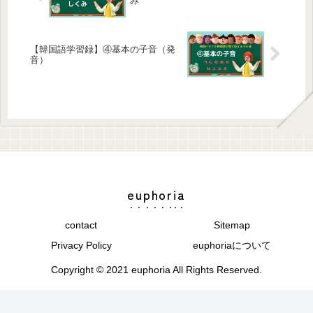
み
【韓国語学習録】④基本の子音（発
音）
euphoria
contact
Sitemap
Privacy Policy
euphoriaについて
Copyright © 2021 euphoria All Rights Reserved.