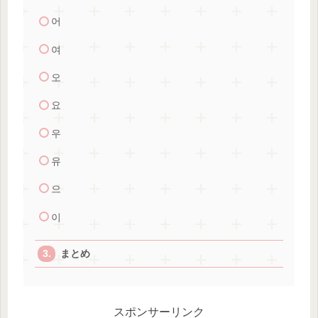
어
여
오
요
우
유
으
이
まとめ
スポンサーリンク