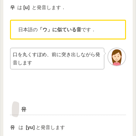
우
は
[
u
]
と発音します．
日本語の
「ウ」に似ている音
です．
口を丸くすぼめ、前に突き出しながら発
音します
유
유
は
[
yu
]
と発音します