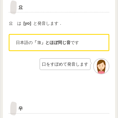
요
요 は
[
yo
]
と発音します．
日本語の
「ヨ」
とほぼ同じ音
です
口をすぼめて発音します
우