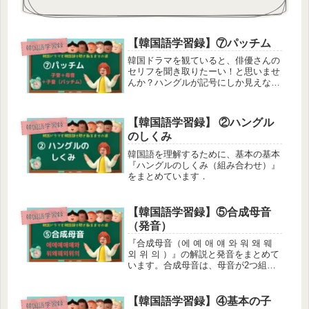
【韓国語学習録】⑦パッチム
韓国語学習録
韓国ドラマを観ていると、俳優さんの
セリフを聞き取りたーい！と思いませ
んか？ハングルが記号にしか見えない
ので、まずはハングル文字を読めるよ
うになるために基本の『パッチム』の
理解をまとめてみました！【まとめ】
【韓国語学習録】 ②ハングル
韓国語学習録
パッチムパッチムとは、母音と子音の
のしくみ
組...
韓国語を理解するために、基本の基本
『ハングルのしくみ（組み合わせ）』
をまとめています．
【韓国語学習録】⑤合成母音
韓国語学習録
（発音）
『合成母音（에 예 애 얘 와 워 왜 웨
외 위 의 ）』の解説と発音をまとめて
います。合成母音は、母音が2つ組み
合わせた文字。発音も2文字を組み合
わせた様な音となる。
【韓国語学習録】④基本の子
韓国語学習録