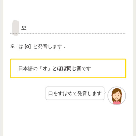
오
오
は
[
o
]
と発音します．
日本語の
「オ」とほぼ同じ音
です
口をすぼめて発音します