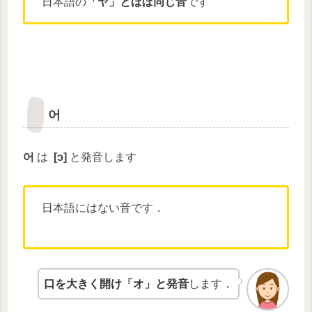
日本語の
「ヤ」とほぼ同じ音
です
어
어
は
[
ɔ
]
と発音します
日本語にはない音です．
口を大きく開け「オ」と発音
します．