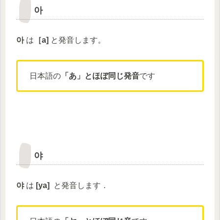
아
아
は
［
a
]
と発音します。
日本語の
「あ」とほぼ同じ発音
です
야
야
は
[
ya
]
と発音します．