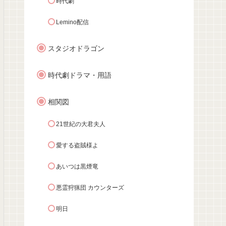
時代劇
Lemino配信
スタジオドラゴン
時代劇ドラマ・用語
相関図
21世紀の大君夫人
愛する盗賊様よ
あいつは黒煙竜
悪霊狩猟団 カウンターズ
明日