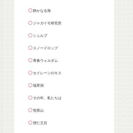
静かなる海
ジャガイモ研究所
シュルプ
スノードロップ
青春ウォルダム
セイレーンのキス
瑞草洞
その年、私たちは
智異山
啓仁王后