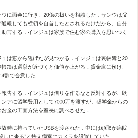
ウに面会に行き、20億の扱いを相談した．サンウは父
が通報しても横領を自首したとされるだけだから、自分
と助言する．インジュは家族で住む家の購入を思いつく
ュは窓から逃げたが見つかる．インジュは裏帳簿と20
裏帳簿は選挙が近づくと価値が上がる．貸金庫に預け、
4割で合意した．
を報告する．インジュは借りを作るなと反対するが、既
ンアに留学費用として7000万を渡すが、奨学金からの
のお金の工面方法を室長に調べさせた．
故時に持っていたUSBを渡された．中には頭取が病院
殺しに来る”と怯え病室にカメラを設置していた．