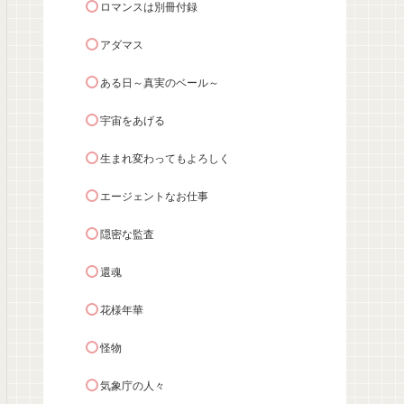
ロマンスは別冊付録
アダマス
ある日～真実のベール～
宇宙をあげる
生まれ変わってもよろしく
エージェントなお仕事
隠密な監査
還魂
花様年華
怪物
気象庁の人々