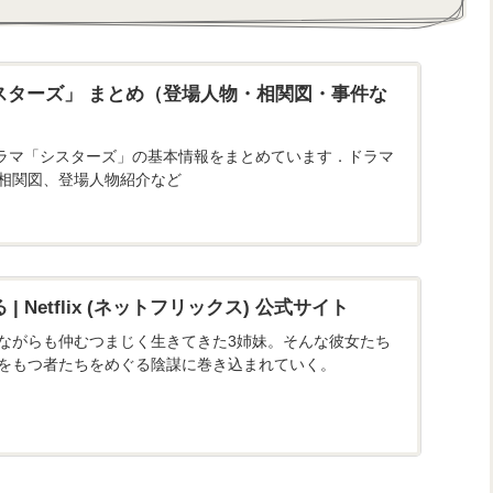
スターズ」 まとめ（登場人物・相関図・事件な
韓国ドラマ「シスターズ」の基本情報をまとめています．ドラマ
相関図、登場人物紹介など
etflix ( ネ ッ ト フ リ ッ ク ス ) 公 式サ イ ト
ながらも仲むつまじく生きてきた3姉妹。そんな彼女たち
をもつ者たちをめぐる陰謀に巻き込まれていく。