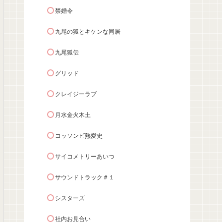
禁婚令
九尾の狐とキケンな同居
九尾狐伝
グリッド
クレイジーラブ
月水金火木土
コッソンビ熱愛史
サイコメトリーあいつ
サウンドトラック＃１
シスターズ
社内お見合い