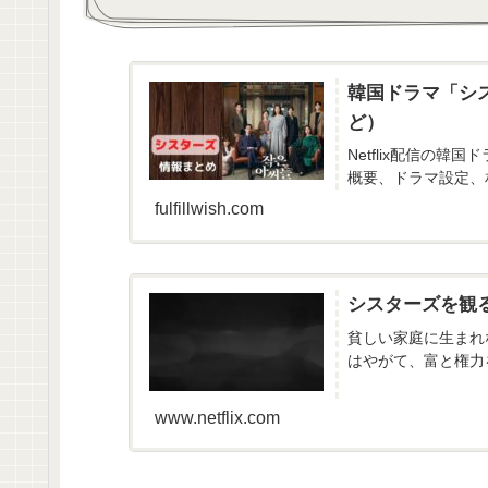
韓国ドラマ「シ
ど）
Netflix配信の
概要、ドラマ設定、
fulfillwish.com
シスターズ を観 る | N
貧しい家庭に生まれ
はやがて、富と権力
www.netflix.com