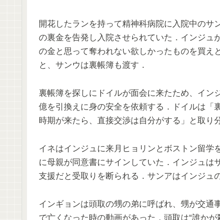
開花したランを持って精神科病院に入院中のサン
の裏金を告発し入院させられていた．インジュ
の金と思って奪われない欲しかったものを買え
と、サンウは裏帳簿も渡す．
裏帳簿を探しにドイルが面会に来たため、インジ
億を引換えに身の安全を依頼する．ドイルは「
時期が来たら、直接交渉は自分がする」と取り分
イネはインジュに来月ヒョリンとボストン留学
に母親が同意書にサインしていた．インジュはサ
支援だと受取りを断られる．サンアはインジュ
インギョンは頭取の甥の弟に呼ばれ、甥が交通事
で亡くなった時の動画があった．頭取は“誰かが