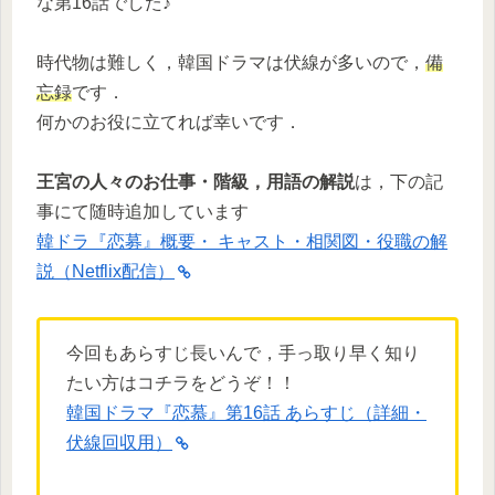
な第16話でした♪
時代物は難しく，韓国ドラマは伏線が多いので，
備
忘録
です．
何かのお役に立てれば幸いです．
王宮の人々のお仕事・階級，用語の解説
は，下の記
事にて随時追加しています
韓ドラ『恋募』概要・ キャスト・相関図・役職の解
説（Netflix配信）
今回もあらすじ長いんで，手っ取り早く知り
たい方はコチラをどうぞ！！
韓国ドラマ『恋慕』第16話 あらすじ（詳細・
伏線回収用）