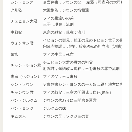
シン・ヨンス
吏曹判書，ソウンの父→ 左遷→司憲府の大司府
ク別監
大殿別監，ジウンの情報通
フィの腹違いの弟
チェヒョン大君
王子→現在：流刑
中殿妃
恵宗の継妃→現在：流刑
イヒョンの実兄，前王の兄のトヒョン世子の長男
ウォンサン君
宗簿寺提調→ 現在：胎室移転の担当者（辺地）
嬪宮
フィの生母→死亡
チェヒョン大君の母方の祖父
チャン・チョン君
府院君，領議政→現在：王を毒殺の罪で流刑
恵宗（へジョン）
フィの父，王→毒殺
シン・ソウン
吏曹判書シン・ヨンスの一人娘→親と地方に左遷
チャンウン君
フィの叔父，王室の問題児→自死(偽装）
パン・ジルグム
ジウンの代わりに三開房を運営
パン・ヨンジ
ジルグムの妹
キム夫人
ジウンの母，ソクジョの妻