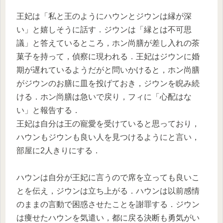
王妃は「私と王のようにハウンとジウンは縁が深
い」と嬉しそうに話す．ジウンは「縁とは不可思
議」と答えているところ，ホン尚膳が差し入れの茶
菓子を持って，偵察に現われる．王妃はジウンに婚
期が遅れているようだがと問いかけると，ホン尚膳
がジウンのお膳に皿を投げておき，ジウンを睨み続
ける．ホン尚膳は急いで戻り，フィに「心配はな
い」と報告する．
王妃は自分は王の寵愛を受けていると思っており，
ハウンもジウンも良い人を見つけるようにと言い，
部屋に2人きりにする．
ハウンは自分が王妃に言うので席を立っても良いこ
とを伝え，ジウンは立ち上がる．ハウンは以前感情
のままの言動で困惑させたことを謝罪する．ジウン
は痩せたハウンを気遣い，都に戻る決断も勇気がい