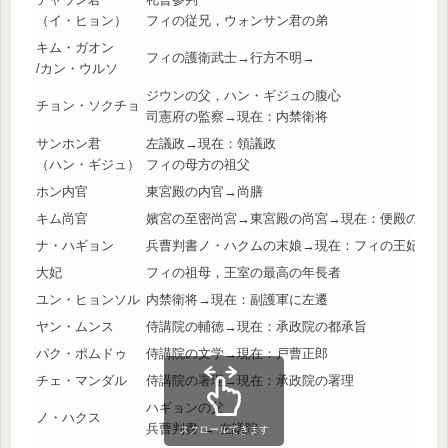
（イ・ヒョン）
フィの従兄，ウォンサン君の弟
キム・ガオン
フィの護衛武士→行方不明→
/カン・ウルソ
ジウンの父，ハン・ギジュの腹心
チョン・ソクチョ
司憲府の監察→現在：内禁衛将
サンホン君
左議政→現在：領議政
（ハン・ギジュ）
フィの母方の祖父
ホン内官
東宮殿の内官→尚膳
キム尚官
嬪宮の至密尚宮→東宮殿の尚宮→現在：便殿の内宮
ナ・ハギョン
兵曹判書ノ・ハクムの末娘→現在：フィの王妃
大妃
フィの祖母，王室の最高の年長者
ユン・ヒョンソル
内禁衛将→現在：副護軍に左遷
ヤン・ムンス
侍講院の輔徳→現在：承政院の都承旨
パク・ポムドゥ
侍講院の文学→現在：戸曹正郎
チェ・マンダル
侍講院の署理→現在：承政院の署理
ハギョンの父
ノ・ハクス
兵曹判書 → 左議院
スクロールできます