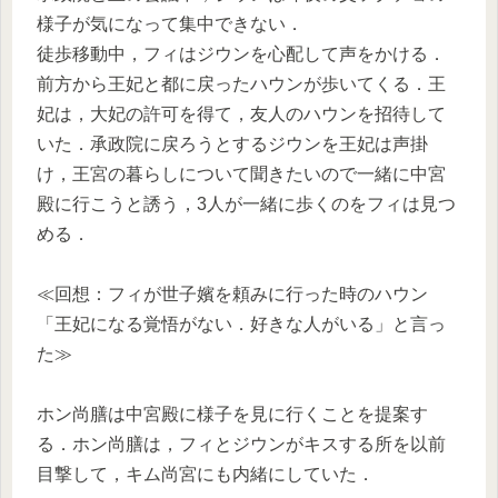
様子が気になって集中できない．
徒歩移動中，フィはジウンを心配して声をかける．
前方から王妃と都に戻ったハウンが歩いてくる．王
妃は，大妃の許可を得て，友人のハウンを招待して
いた．承政院に戻ろうとするジウンを王妃は声掛
け，王宮の暮らしについて聞きたいので一緒に中宮
殿に行こうと誘う，3人が一緒に歩くのをフィは見つ
める．
≪回想：フィが世子嬪を頼みに行った時のハウン
「王妃になる覚悟がない．好きな人がいる」と言っ
た≫
ホン尚膳は中宮殿に様子を見に行くことを提案す
る．ホン尚膳は，フィとジウンがキスする所を以前
目撃して，キム尚宮にも内緒にしていた．