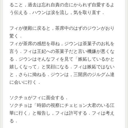
ること，過去は忘れ自責の念にかられず自愛するよ
う伝える．ハウンは涙を流し，気を取り直す．
フィが便殿に戻ると，茶席中のはずのジウンがおり
驚く．
フィが茶席の感想を尋ね，ジウンは茶菓子のお礼を
言う．フィは王妃への茶菓子だと言い機嫌が悪くな
る．ジウンはそんなフィを見て「嫉妬しているかと
嬉しくなって」と笑顔になる．フィは嫉妬ではない
と，さらに拗ねる．ジウンは，三開房のジルグム達
に会いに行く．
ソクチョがフィに面会する．
ソクチョは「時節の視察にチェヒョン大君のいる江
華に行く」と報告し，フィは許可する．フィは考え
る．