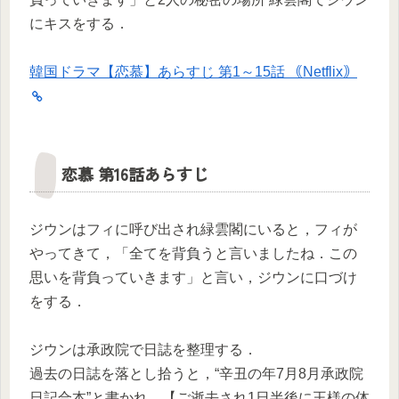
にキスをする．
韓国ドラマ【恋慕】あらすじ 第1～15話 ｟Netflix｠
恋慕 第16話あらすじ
ジウンはフィに呼び出され緑雲閣にいると，フィが
やってきて，「全てを背負うと言いましたね．この
思いを背負っていきます」と言い，ジウンに口づけ
をする．
ジウンは承政院で日誌を整理する．
過去の日誌を落とし拾うと，“辛丑の年7月8月承政院
日記合本”と書かれ，【ご逝去され1日半後に王様の体