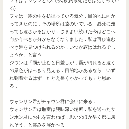
フィは，ジウンと2人で残る(内禁衛たちは見守ってい
る)
フィは「霧の中を彷徨っている気分．目的地に向か
ってきたのに，その場所は遠のいている．必死に走
っても遠ざかるばかり．さまよい続けた今はどこへ
向かうべきか分からなくなりました．私は再び進む
べき道を見つけられるのか，いつか霧ははれるでし
ょうか」と言う．
ジウンは「雨が止むと日差しが，霧が晴れると遠く
の景色がはっきり見える．目的地があるなら，いず
れ到着するはず．たとえ長くかかっても」と慰め
る．
ウォンサン君がチャウン君に会いに来る．
ウォンサン君は胎室は興味深い場所．私を送ったサ
ンホン君にお礼を言わねば．思いのほか早く都に戻
れそう」と笑みを浮かべる．