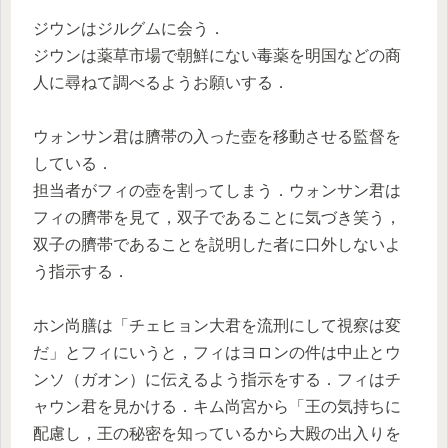
ジウンはジルグムに会う．
ジウンは薬草市場で朝鮮にない毒薬を明国などの商
人に尋ねて調べるようお願いする．
ウォンサン君は臍帯の入った壺を移動させる監督を
している．
担当者がフィの壺を割ってしまう．ウォンサン君は
フィの臍帯を見て，双子であることに気づき笑う，
双子の臍帯であることを説明した者に口外しないよ
う指示する．
ホン尚膳は「チェヒョン大君を流刑にして視察は変
だ」とフィにいうと，フィはヨロンの件は中止とウ
ンソ（ガオン）に伝えるよう指示をする．フィはチ
ャウン君を見かける．キム尚宮から「王の気持ちに
配慮し，王の秘密を知っているから大殿の出入りを