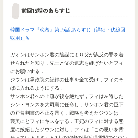
前回15話のあらすじ
韓国ドラマ『恋慕』第15話 あらすじ（詳細・伏線回
収用）
ガオンはサンホン君の陰謀により父が謀反の罪を着
せられたと知り，先王と父の遺志を継ぎたいとフィ
にお願いする．
ジウンは承政院の記録の仕事を全て受け，フィのそ
ばに入れるようにする．
サンホン君への上疏が後を絶たず，フィは左遷した
シン・ヨンスを大司憲に任命し，サンホン君の臣下
の戸曹判書の不正を暴く．戦略を考えたジウンは，
褒美にとフィにキスをする．王妃のフィに対する態
度に嫉妬したジウンに対し，フィは「この思いを背
負っていきます」と2人の秘密の場所 緑雲閣でジウン