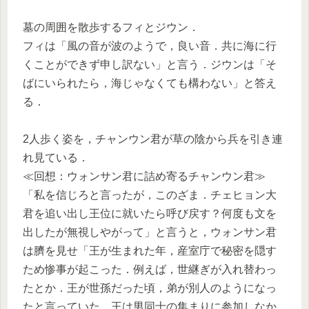
墓の周囲を散歩するフィとジウン．
フィは「風の音が波のようで，良い音．共に海に行
くことができず申し訳ない」と言う．ジウンは「そ
ばにいられたら，海じゃなくても構わない」と答え
る．
2人歩く姿を，チャンウン君が草の陰から兵を引き連
れ見ている．
≪回想：ウォンサン君に詰め寄るチャンウン君≫
「私を信じろと言ったが，このざま．チェヒョン大
君を追い出し王位に就いたら呼び戻す？何度も文を
出したが無視しやがって」と言うと，ウォンサン君
は臍を見せ「王が生まれた年，産室庁で秘密を隠す
ため惨事が起こった．例えば，世継ぎが入れ替わっ
たとか．王が世孫だった頃，弟が別人のようになっ
たと言っていた．王は男同士の集まりに参加しなか