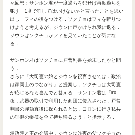
≪回想：サンホン君が一度過ちを犯せば再度過ちを
犯す，1度で許してはいけない≫と言ったことを思い
出し，フィの後をつける．ソクチョはフィを斬りつ
けようと考えるが，ジウンに声かけられ我に返る．
ジウンはソクチョがフィを見ていたことが気にな
る．
サンホン君はソクチョに戸曹判書を始末したかと問
う．
さらに「大司憲の娘とジウンを祝言させては．政治
は家同士のつながり」と提案し，ソクチョは大司憲
が応じるなら喜んでと答える．サンホン君は「昨
夜，武器の取引で利用した商団に侵入された．戸曹
判書の弾劾直後に探られるとは．ヨロンに行き私兵
の証拠の帳簿を全て持ち帰るよう」と指示する．
承政院と王の会議中，ジウンは昨夜の父ソクチョの