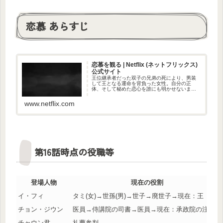
恋慕 あらすじ
恋慕 を観 る | Netflix ( ネ ッ ト フ リ ッ ク ス )
公 式サ イ ト
王位継承者だった双子の兄弟の死により、男装
して王となる運命を背負った女性。自分の正
体、そして秘めた恋心を誰にも明かせないま
ま、波乱の人生を歩んでいく。
www.netflix.com
第16話時点の役職等
登場人物
現在の役割
イ・フィ
タミ(女)→世孫(男)→世子→廃世子→現在：王
チョン・ジウン
医員→侍講院の司書→医員→現在：承政院の注書
チャウン君
礼曹参判