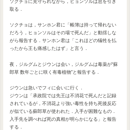
ソクチョに見守られながら，ヒョンソルは息を引き
取る．
ソクチョは，サンホン君に「帳簿は持って帰れない
だろう，ヒョンソルはその場で死んだ」と動揺しな
がら報告する．サンホン君は「これほどの犠牲を払
ったから王も痛感したはず」と言う．
夜，ジルグムとジウンは会い，ジルグムは毒薬が“蘇
郎草 数年ごとに咲く有毒植物”と報告する．
ジウンは急いでフィに会いに行く．
ジウンは「承政院では先王は不消花で死んだと記録
されているが，不消花より強い毒性を持ち死後反応
が似ている蘇郎草が使われた．入手が困難なもの．
入手先を調べれば死の真相が明らかになる」と報告
する．