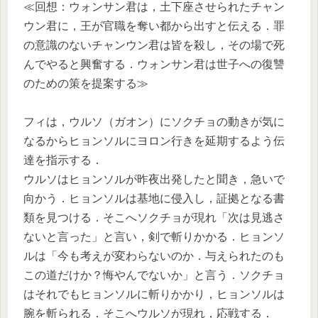
≪回想：ウォンサン君は，土下座させられたチャン
ウン君に，王が官職を奪い都から出すと伝える．罪
の意識のないチャンウン君は皆を殺し，その場で死
んでやると興奮する．ウォンサン君は世子への復讐
のための策を提案する≫
フィは，ウルソ（ガオン）にソクチョの動きが気に
なるからヒョンソルにヨロン行きを延期するよう伝
達を指示する．
ウルソはヒョンソルが昨夜出発したと聞き，急いで
向かう．ヒョンソルは基地に侵入し，証拠となる書
類を見つける．そこへソクチョが現れ「次は見逃さ
ないと言った」と言い，剣で斬りかかる．ヒョンソ
ルは「今も考えが変わらないのか．与えられたのも
この道だけか？悔やんでないか」と言う．ソクチョ
はそれでもヒョンソルに斬りかかり，ヒョンソルは
腕を斬られる．そこへウルソが現れ，応戦する．