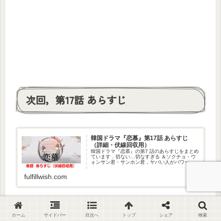
次回，第17話 あらすじ
韓国ドラマ『恋慕』第17話 あらすじ
（詳細・伏線回収用）
韓国ドラマ『恋慕』の第7 話のあらすじをまとめ
ています．切ない…切なすぎる ＆ソクチョ・ウ
ォンサン君・サンホン君，ヤバい人がパワーア
ップ...な第17話です！
fulfillwish.com
ホーム
サイドバー
目次へ
トップ
シェア
検索