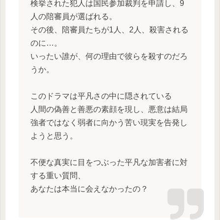
検挙された犯人は国民参加裁判を申請し、9
人の陪審員が選ばれる。
その後、陪審員たちが1人、2人、殺害される
のに…。
いったい誰が、何の理由で彼らを殺すのだろ
うか。
このドラマは平凡さの中に隠されている
人間の偽善と善悪の素顔を現し、悪意は結局
強者ではなく弱者に向かう苦い現実を告発し
ようと思う。
不便な真実に目をつぶった平凡な加害者に対
する重い質問、
あなたは本当に会えなかったの？