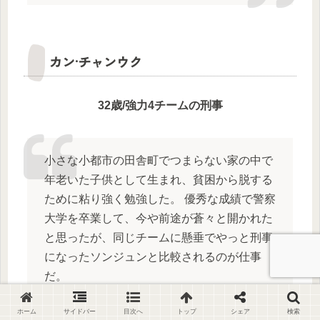
カン·チャンウク
32歳/強力4チームの刑事
小さな小都市の田舎町でつまらない家の中で
年老いた子供として生まれ、貧困から脱する
ために粘り強く勉強した。 優秀な成績で警察
大学を卒業して、今や前途が蒼々と開かれた
と思ったが、同じチームに懸垂でやっと刑事
になったソンジュンと比較されるのが仕事
だ。
ホーム
サイドバー
目次へ
トップ
シェア
検索
家の中の人物に人脈、それに実績まで… 誰が