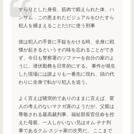
すらりとした身長、筋肉で鍛えられた体、ハ
ンサム．この恵まれたビジュアルをひたすら
犯人を捕まえることだけに使う刑事
彼は犯人の手首に手錠をかける時、全身に戦
慄が起きるというその味を忘れることができ
ず、今日も警察署のソファーを自分の家のよ
うに、潜伏勤務を日常的にする。 事件が発生
した現場には誰よりも一番先に現れ、頭の代
わりに全身で転がり犯人を追う。
よく言えば猪突的でありのままに言えば、変
人の考えのないマクガ派のようだが、父親は
尊敬される最高裁判事、福祉部長官任命を控
えた母親、一人しかいない兄はオム·チナ判
事であるクム·スジャ家の次男だ。 ここまで