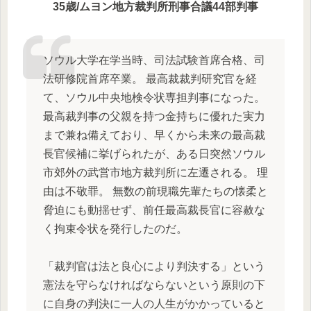
35歳/ムヨン地方裁判所刑事合議44部判事
ソウル大学在学当時、司法試験首席合格、司
法研修院首席卒業。 最高裁裁判研究官を経
て、ソウル中央地検令状専担判事になった。
最高裁判事の父親を持つ金持ちに優れた実力
まで兼ね備えており、早くから未来の最高裁
長官候補に挙げられたが、ある日突然ソウル
市郊外の武営市地方裁判所に左遷される。 理
由は不敬罪。 無数の前現職先輩たちの懐柔と
脅迫にも動揺せず、前任最高裁長官に容赦な
く拘束令状を発行したのだ。
「裁判官は法と良心により判決する」という
憲法を守らなければならないという原則の下
に自身の判決に一人の人生がかかっていると