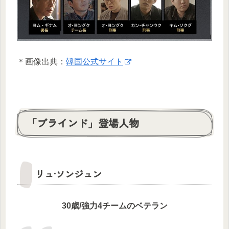
＊画像出典：
韓国公式サイト
「ブラインド」登場人物
リュ·ソンジュン
30歳/強力4チームのベテラン