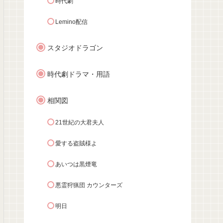
時代劇
Lemino配信
スタジオドラゴン
時代劇ドラマ・用語
相関図
21世紀の大君夫人
愛する盗賊様よ
あいつは黒煙竜
悪霊狩猟団 カウンターズ
明日