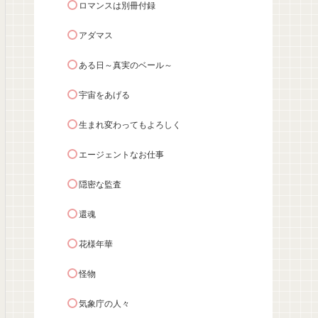
ロマンスは別冊付録
アダマス
ある日～真実のベール～
宇宙をあげる
生まれ変わってもよろしく
エージェントなお仕事
隠密な監査
還魂
花様年華
怪物
気象庁の人々