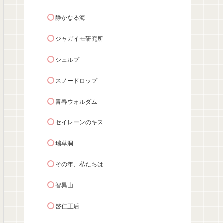
静かなる海
ジャガイモ研究所
シュルプ
スノードロップ
青春ウォルダム
セイレーンのキス
瑞草洞
その年、私たちは
智異山
啓仁王后