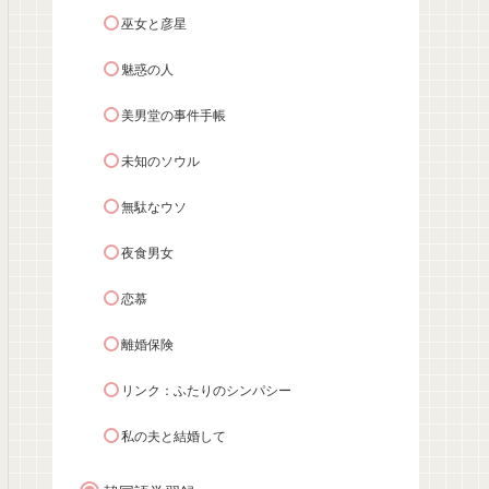
巫女と彦星
魅惑の人
美男堂の事件手帳
未知のソウル
無駄なウソ
夜食男女
恋慕
離婚保険
リンク：ふたりのシンパシー
私の夫と結婚して