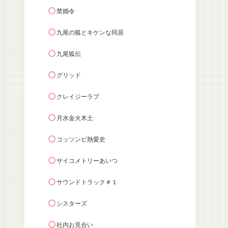
禁婚令
九尾の狐とキケンな同居
九尾狐伝
グリッド
クレイジーラブ
月水金火木土
コッソンビ熱愛史
サイコメトリーあいつ
サウンドトラック＃１
シスターズ
社内お見合い