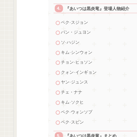
『あいつは黒炎竜』登場人物紹介
ペク·スジョン
パン・ジュヨン
ソ·ハジン
キム·シンウォン
チョン·ヒョソン
クォン·インギョン
ヤン·ジュンス
チェ・ナナ
キム·ソクヒ
ペク·ウォンソプ
ペク·スビン
『あいつは黒炎竜』まとめ