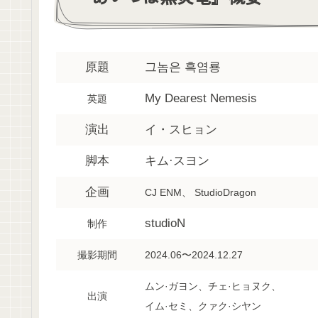
原題
그놈은 흑염룡
My Dearest Nemesis
英題
演出
イ・スヒョン
脚本
キム·スヨン
企画
CJ ENM、 StudioDragon
studioN
制作
撮影期間
2024.06〜2024.12.27
ムン·ガヨン、チェ·ヒョヌク、
出演
イム·セミ、クァク·シヤン