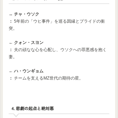
↔ チャ・ウソク
：
5年前の「ウヒ事件」を巡る因縁とプライドの衝
突。
← クォン・スヨン
：
夫の頑なな心を心配し、ウソクへの罪悪感を抱く
妻。
← ハ・ウンギョム
：
チームを支えるMZ世代の期待の星。
4. 悲劇の起点と絶対悪