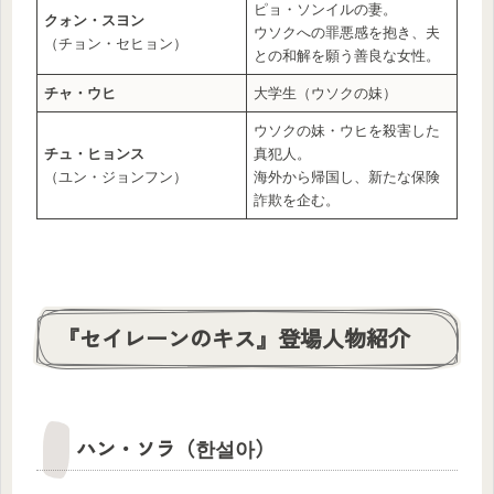
ピョ・ソンイルの妻。
クォン・スヨン
ウソクへの罪悪感を抱き、夫
（チョン・セヒョン）
との和解を願う善良な女性。
チャ・ウヒ
大学生（ウソクの妹）
ウソクの妹・ウヒを殺害した
チュ・ヒョンス
真犯人。
（ユン・ジョンフン）
海外から帰国し、新たな保険
詐欺を企む。
『セイレーンのキス』登場人物紹介
ハン・ソラ（한설아）