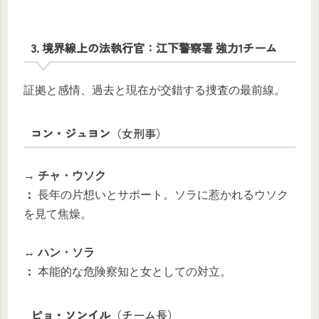
3. 境界線上の法執行官：江下警察署 強力1チーム
証拠と感情、過去と現在が交錯する捜査の最前線。
コン・ジュヨン
（女刑事）
→ チャ・ウソク
：
長年の片想いとサポート。ソラに惹かれるウソク
を見て焦燥。
↔ ハン・ソラ
：
本能的な危険察知と女としての対立。
ピョ・ソンイル
（チーム長）