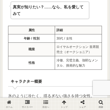
真実が知りたい？……なら、私を愛して
みて
属性
詳細
年齢 / 性別
30代 / 女性
ロイヤルオークション 首席競
職業
売士（オークショニア）
冷徹、完璧主義、強靭なメン
性格
タル、挑発的な魅力
キャラクター概要
氷のように冷たく、揺るぎない強さを持つ女性。
ホーム
サイドバー
目次へ
トップ
シェア
検索
ただ立っているだけで圧倒的なオーラを放つ美貌