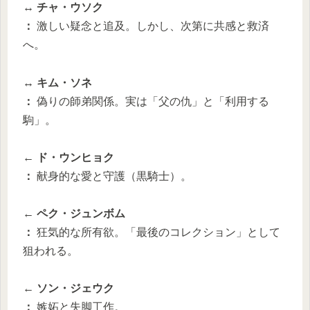
↔ チャ・ウソク
：
激しい疑念と追及。しかし、次第に共感と救済
へ。
↔ キム・ソネ
：
偽りの師弟関係。実は「父の仇」と「利用する
駒」。
← ド・ウンヒョク
：
献身的な愛と守護（黒騎士）。
← ペク・ジュンボム
：
狂気的な所有欲。「最後のコレクション」として
狙われる。
← ソン・ジェウク
：
嫉妬と失脚工作。