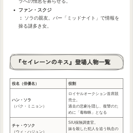
ラへの憎悪を募らせる。
ファン・スクジ
：
ソラの親友。バー「ミッドナイト」で情報を
操る謎多き女。
『セイレーンのキス』登場人物一覧
役名（俳優名）
役割
ロイヤルオークション首席競
ハン・ソラ
売士。
（パク・ミニョン）
過去の悲劇を隠し、復讐のた
めに「毒蜘蛛」となる
SIU保険調査官。
チャ・ウソク
妹を殺した犯人を追う執念の
（ウィ・ハジュン）