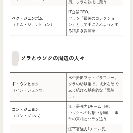
男。ソラを執拗に疑う
IT企業CEO。
ペク・ジュンボム
ソラを「最後のコレクショ
（キム・ジョンヒョン）
ン」として手に入れようとす
る謎多き資産家
ソラとウソクの周辺の人々
水中撮影フォトグラファー。
ド・ウンヒョク
ソラの幼馴染で、彼女を陰で
（ハン・ジュンウ）
支え続ける献身的な「黒騎
士」
江下署強力1チーム刑事。
コン・ジュヨン
ウソクへの片想いを胸に、事
（コン・ソンハ）
件の真相とソラを追う
江下署強力1チーム長。