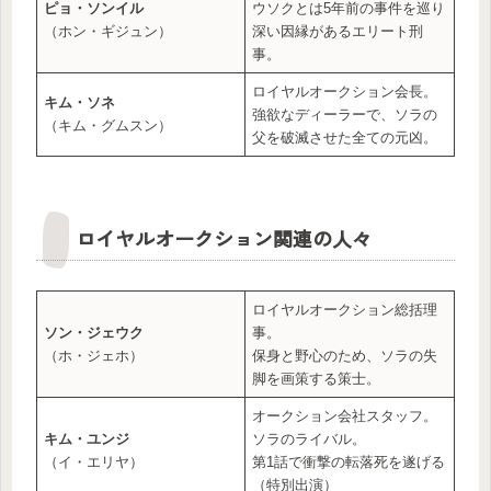
ピョ・ソンイル
ウソクとは5年前の事件を巡り
（ホン・ギジュン）
深い因縁があるエリート刑
事。
ロイヤルオークション会長。
キム・ソネ
強欲なディーラーで、ソラの
（キム・グムスン）
父を破滅させた全ての元凶。
ロイヤルオークション関連の人々
ロイヤルオークション総括理
ソン・ジェウク
事。
（ホ・ジェホ）
保身と野心のため、ソラの失
脚を画策する策士。
オークション会社スタッフ。
キム・ユンジ
ソラのライバル。
（イ・エリヤ）
第1話で衝撃の転落死を遂げる
（特別出演）