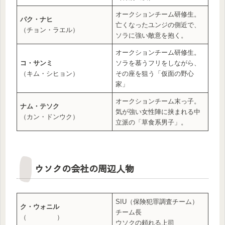
オークションチーム研修生。
パク・ナヒ
亡くなったユンジの側近で、
（チョン・ラエル）
ソラに強い敵意を抱く。
オークションチーム研修生。
コ・サンミ
ソラを慕うフリをしながら、
（キム・シヒョン）
その座を狙う「仮面の野心
家」
オークションチーム末っ子。
ナム・テソク
気が強い女性陣に挟まれる中
（カン・ドンウク）
立派の「草食系男子」。
ウソクの会社の周辺人物
SIU（保険犯罪調査チーム）
ク・ウォニル
チーム長
（ ）
ウソクの頼れる上司