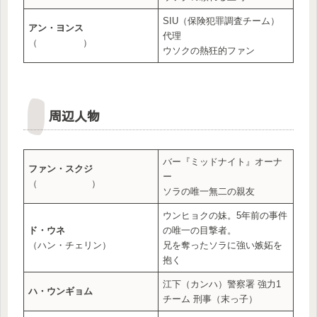
SIU（保険犯罪調査チーム）
アン・ヨンス
代理
（ ）
ウソクの熱狂的ファン
周辺人物
バー『ミッドナイト』オーナ
ファン・スクジ
ー
（ ）
ソラの唯一無二の親友
ウンヒョクの妹。5年前の事件
ド・ウネ
の唯一の目撃者。
（ハン・チェリン）
兄を奪ったソラに強い嫉妬を
抱く
江下（カンハ）警察署 強力1
ハ・ウンギョム
チーム 刑事（末っ子）