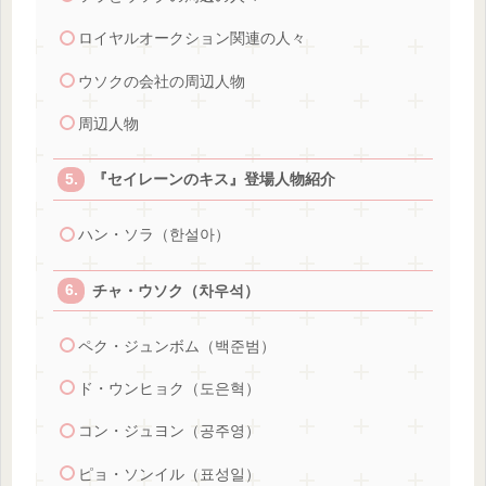
ロイヤルオークション関連の人々
ウソクの会社の周辺人物
周辺人物
『セイレーンのキス』登場人物紹介
ハン・ソラ（한설아）
チャ・ウソク（차우석）
ペク・ジュンボム（백준범）
ド・ウンヒョク（도은혁）
コン・ジュヨン（공주영）
ピョ・ソンイル（표성일）