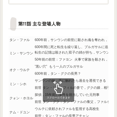
第11話 主な登場人物
タン・ファル
600年前，サンウンの前世に殺され魂を奪われ，ブル
600年間に死と転生を繰り返し、ブルガサルに追われ
転生の記憶は殺された双子の姉が持ち，サンウンは記
ミン・サンウン
50年前の前世：ファヨン 火事で家族を殺され，ウル
”黒い穴” もう一人のブルガサル
オク・ウルテ
600年前，タン・グクの長男？
サンウンの妹．手に触れたら過去を透視できる
ミン・シホ
前世 タン・ソル：フィルの妻で，グクの娘．相手の
探偵，15年前の事件を担当していた元刑事
クォン・ホヨル
スクロールできます
前世 タン・グク：タン・ファルの養父，ファルを大
ウルテに依頼されファルを監視する高校生
ナム・ドユン
前世：タン・ファルの長男アチャン