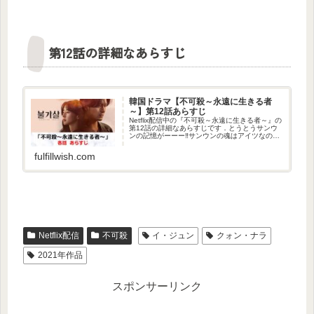
第12話の詳細なあらすじ
韓国ドラマ【不可殺～永遠に生きる者
～】第12話あらすじ
Netflix配信中の『不可殺～永遠に生きる者～』の
第12話の詳細なあらすじです．とうとうサンウ
ンの記憶がーーー‼サンウンの魂はアイツなの
か⁉な第12話です．
fulfillwish.com
Netflix配信
不可殺
イ・ジュン
クォン・ナラ
2021年作品
スポンサーリンク