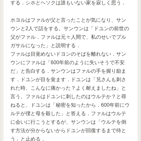
する．シホとヘソクは誰もいない家を寂しく思う．
ホヨルはファルが父と言ったことが気になり、サン
ウンと2人で話をする。サンウンは「ドユンの前世の
父がファル．ファルは元々人間で、私のせいでプル
ガサルになった」と説明する．
ファルは目覚めないドヨンのそばを離れない．サン
ウンにファルは「600年前のように失いそうで不安
だ」と告白する．サンウンはファルの手を握り励ま
す．ドユンが目を覚ます．ドユンは「兄さんも刺さ
れた時、こんなに痛かった？よく耐えましたね」と
言う。ファルはドユンに刺したのはウルテか？と尋
ねると、ドユンは「秘密を知ったから．600年前にウ
ルテが僕と母を殺した」と答える．ファルはウルテ
に会いに行こうとするが、サンウンは「ウルテを倒
す方法が分からないからドユンが回復するまで待と
う」と止める．