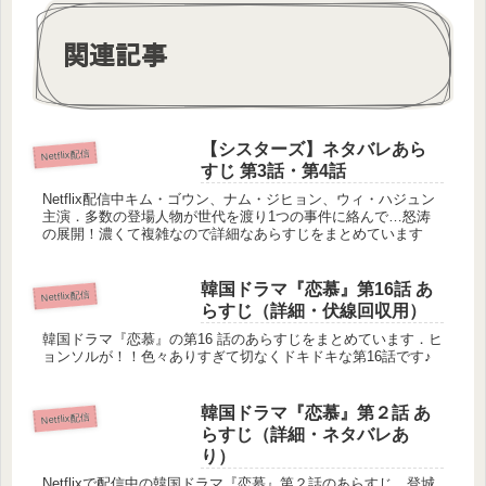
関連記事
【シスターズ】ネタバレあら
Netflix配信
すじ 第3話・第4話
Netflix配信中キム・ゴウン、ナム・ジヒョン、ウィ・ハジュン
主演．多数の登場人物が世代を渡り1つの事件に絡んで…怒涛
の展開！濃くて複雑なので詳細なあらすじをまとめています
韓国ドラマ『恋慕』第16話 あ
Netflix配信
らすじ（詳細・伏線回収用）
韓国ドラマ『恋慕』の第16 話のあらすじをまとめています．ヒ
ョンソルが！！色々ありすぎて切なくドキドキな第16話です♪
韓国ドラマ『恋慕』第２話 あ
Netflix配信
らすじ（詳細・ネタバレあ
り）
Netflixで配信中の韓国ドラマ『恋慕』第２話のあらすじ，登城