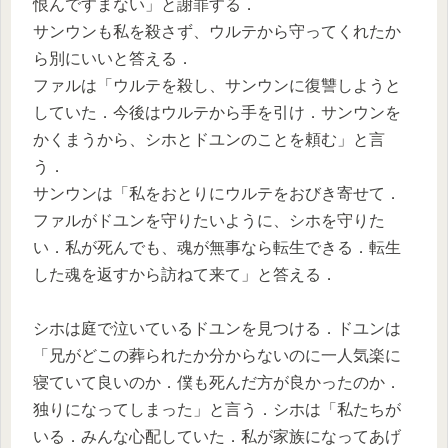
恨んですまない」と謝罪する．
サンウンも私を殺さず、ウルテから守ってくれたか
ら別にいいと答える．
ファルは「ウルテを殺し、サンウンに復讐しようと
していた．今後はウルテから手を引け．サンウンを
かくまうから、シホとドユンのことを頼む」と言
う．
サンウンは「私をおとりにウルテをおびき寄せて．
ファルがドユンを守りたいように、シホを守りた
い．私が死んでも、魂が無事なら転生できる．転生
した魂を返すから訪ねて来て」と答える．
シホは庭で泣いているドユンを見つける．ドユンは
「兄がどこの葬られたか分からないのに一人気楽に
寝ていて良いのか．僕も死んだ方が良かったのか．
独りになってしまった」と言う．シホは「私たちが
いる．みんな心配していた．私が家族になってあげ