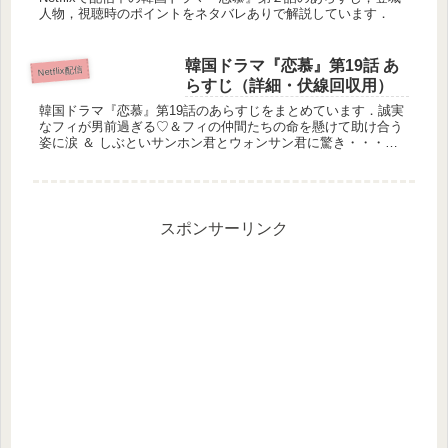
人物，視聴時のポイントをネタバレありで解説しています．
韓国ドラマ『恋慕』第19話 あ
Netflix配信
らすじ（詳細・伏線回収用）
韓国ドラマ『恋慕』第19話のあらすじをまとめています．誠実
なフィが男前過ぎる♡＆フィの仲間たちの命を懸けて助け合う
姿に涙 ＆ しぶといサンホン君とウォンサン君に驚き・・・な
第19話です！
スポンサーリンク