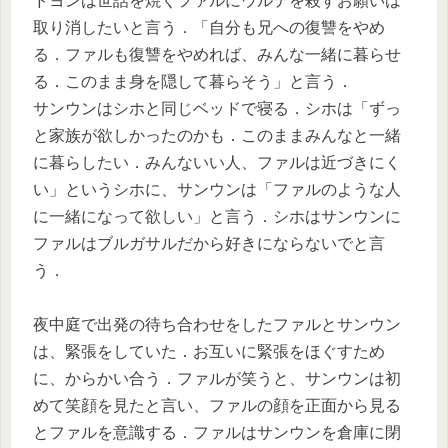
ドヨンは世話を焼くファルにウルテを殺すお願いは
取り消したいと言う．「自分も兄への復讐をやめ
る．ファルも復讐をやめれば、みんな一緒に暮らせ
る．このまま身を隠して暮らそう」と言う．
サンウンはシホと同じベッドで寝る．シホは「ずっ
と家族が欲しかったのかも．このままみんなと一緒
に暮らしたい．みんないい人、ファルは近づきにく
い」というシホに、サンウンは「ファルのような人
に一緒になって欲しい」と言う．シホはサンウンに
ファルはブルガサルだから好きにならないでと言
う．
夜中庭で出発の待ち合わせをしたファルとサンウン
は、緊張をしていた．お互いに緊張をほぐすため
に、からかい合う．ファルが笑うと、サンウンは初
めて笑顔を見たと言い、ファルの顔を正面から見る
とファルを意識する．ファルはサンウンを倉庫に閉