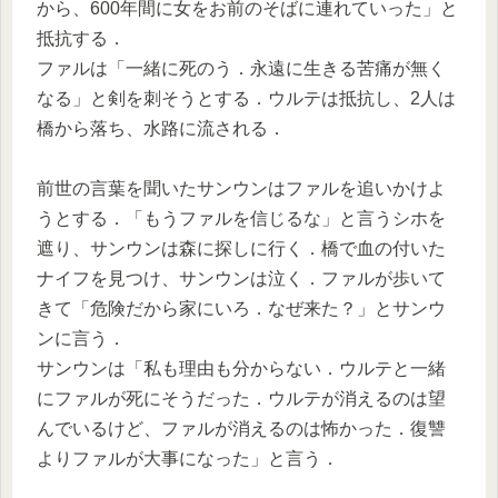
から、600年間に女をお前のそばに連れていった」と
抵抗する．
ファルは「一緒に死のう．永遠に生きる苦痛が無く
なる」と剣を刺そうとする．ウルテは抵抗し、2人は
橋から落ち、水路に流される．
前世の言葉を聞いたサンウンはファルを追いかけよ
うとする．「もうファルを信じるな」と言うシホを
遮り、サンウンは森に探しに行く．橋で血の付いた
ナイフを見つけ、サンウンは泣く．ファルが歩いて
きて「危険だから家にいろ．なぜ来た？」とサンウ
ンに言う．
サンウンは「私も理由も分からない．ウルテと一緒
にファルが死にそうだった．ウルテが消えるのは望
んでいるけど、ファルが消えるのは怖かった．復讐
よりファルが大事になった」と言う．